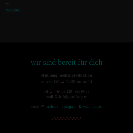
w
Werbefilm
wir sind bereit für dich
steilhang medienproduktion
am trieb 15/1
///
72820 sonnenbühl
tel
///
+49 (0)7128 - 920 99 81
mail
///
hallo[at]steilhang.tv
social
///
facebook
instagram
linkedin
vimeo