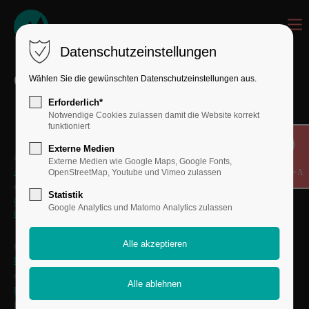
Datenschutzeinstellungen
Glossar /// Filmproduktion & Design
Wählen Sie die gewünschten Datenschutzeinstellungen aus.
Erforderlich*
Notwendige Cookies zulassen damit die Website korrekt
funktioniert
Externe Medien
a
Externe Medien wie Google Maps, Google Fonts,
Animation
OpenStreetMap, Youtube und Vimeo zulassen
Shift+Alt+A
c
Statistik
Corporate Design
Google Analytics und Matomo Analytics zulassen
Corporate Identity
d
DCP Mastering
e
Eventfilm
f